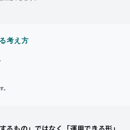
ている考え方
。
す。
「導入するもの」ではなく
「運用できる形」