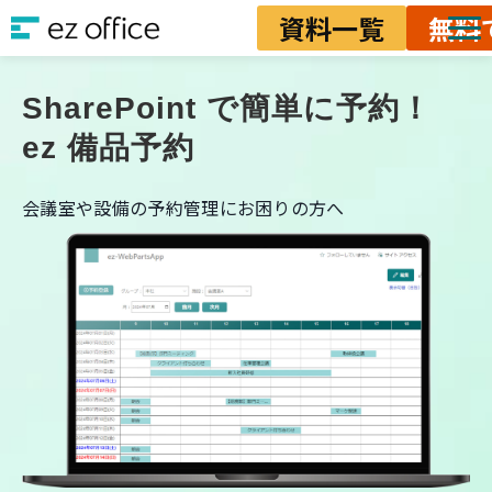
資料一覧
無料
ソリューション
SharePoint で簡単に予約！
資料ダウンロード
ez 備品予約
料金
会議室や設備の予約管理にお困りの方へ
業務改善ノウハウ