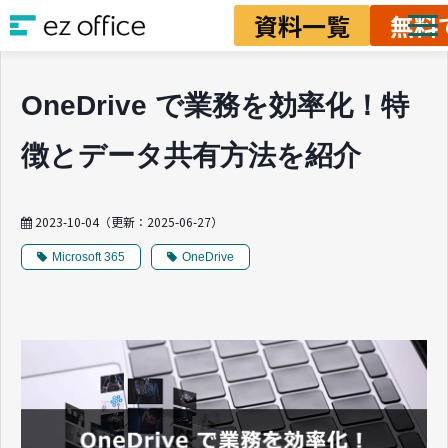
資料一覧
無料
ソリューション
OneDrive で業務を効率化！特
資料ダウンロード
徴とデータ共有方法を紹介
料金
業務改善ノウハウ
2023-10-04
（更新：
2025-06-27
）
Microsoft 365
OneDrive