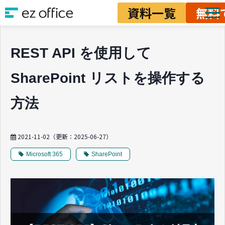
資料一覧
無料
ソリューション
REST API を使用して
資料ダウンロード
SharePoint リストを操作する
料金
業務改善ノウハウ
方法
2021-11-02
（更新：
2025-06-27
）
Microsoft 365
SharePoint