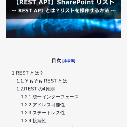
目次
[非表示]
1.
REST とは？
1.1.
そもそも REST とは
1.2.
REST の4原則
1.2.1.
統一インターフェース
1.2.2.
アドレス可能性
1.2.3.
ステートレス性
1.2.4.
接続性