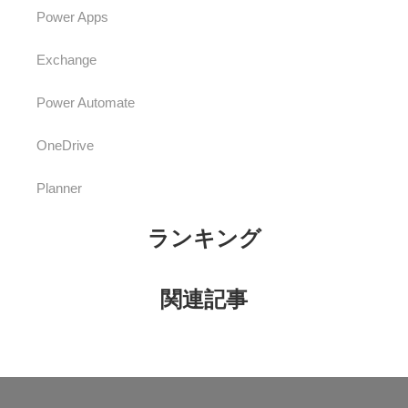
Power Apps
Exchange
Power Automate
OneDrive
Planner
ランキング
関連記事