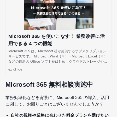
Microsoft 365 を使いこなす！ 業務改善に活
用できる 4 つの機能
Microsoft 365 は、Microsoft 社が提供するサブスクリプション
サービスです。 Microsoft Word（※）・Microsoft Excel（※）
などの最新の Office ソフトをはじめ、クラウドストレージやグ
ループウェアサービス、セキュリティソリューションなどのさ
ez office
まざまな機能・サービスがあります。契約期間中であれば、定
額料金で使用できることが特徴です。 Microsoft 365 を使用し
ている方には、「基本的な Office ソフトの使用にとどまってお
Microsoft 365 無料相談実施中
り、機能をうまく使いこなせていない」「業務の効率化や働き
方改革などに役立てたい」とお悩みの方もいるのではないでし
業務効率化などを背景に、Microsoft 365 の導入、活用
ょうか。
に関して、​お困りごとはございませんでしょうか？​
自社の規模や業務に合わせた料金プランを選びたい