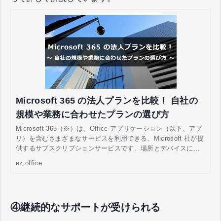
Microsoft 365 の法人プランを比較！ 自社の
規模や業務に合わせたプランの選び方
Microsoft 365（※）は、Office アプリケーション（以下、アプ
リ）を含むさまざまなサービスを利用できる、Microsoft 社が提
供するサブスクリプションサービスです。場所とデバイスに依
存しない情報共有をはじめ、チームでの共同作業、スケジュー
ez office
ル管理などができるため、日々の業務の効率化や働き方改革に
役立てられます。 企業の担当者さまには、業務体制やフローの
見直しに向けてMicrosoft 365 の導入を検討しており、「どのよ
うなプラン・料金になっているのか」「自社に合ったプランを
④継続的なサポートが受けられる
どう選べばよいか」などと疑問を持つ方もいるのではないでし
ょうか。 この記事では、Microsoft 365 の法人向けプランの特