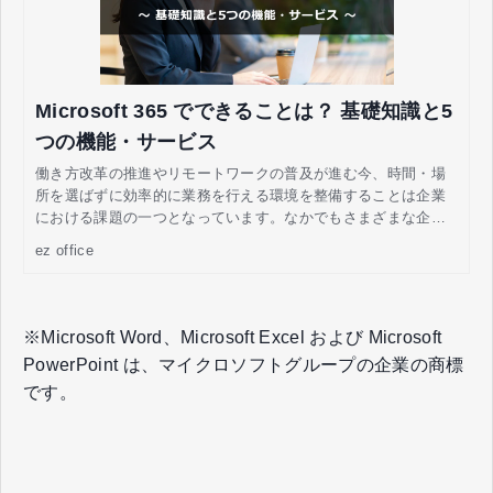
Microsoft 365 でできることは？ 基礎知識と5
つの機能・サービス
働き方改革の推進やリモートワークの普及が進む今、時間・場
所を選ばずに効率的に業務を行える環境を整備することは企業
における課題の一つとなっています。なかでもさまざまな企業
の業務に活用されているのが、Microsoft 365（※）です。 紙媒
ez office
体を中心とした業務から脱却して効率化を図りたいとお考えの
企業のなかには、「Microsoft 365 にはどのような機能があるの
か」「導入して何ができるのか？」などと疑問を持つ方もいる
のではないでしょうか。 この記事では、Microsoft 365 の基礎
※Microsoft Word、Microsoft Excel および Microsoft
知識と導入によってできることについて解説します。
PowerPoint は、マイクロソフトグループの企業の商標
です。