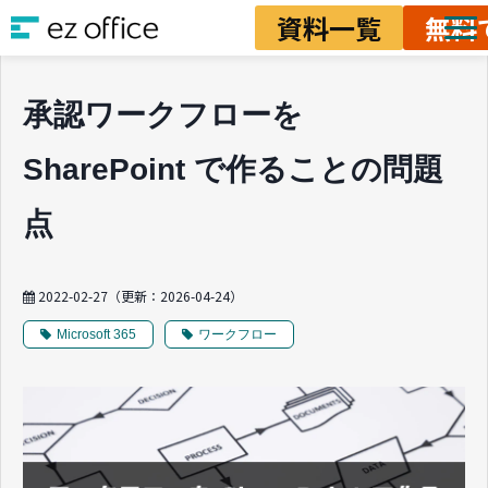
資料一覧
無料
ソリューション
承認ワークフローを
資料ダウンロード
SharePoint で作ることの問題
料金
業務改善ノウハウ
点
2022-02-27
（更新：
2026-04-24
）
Microsoft 365
ワークフロー