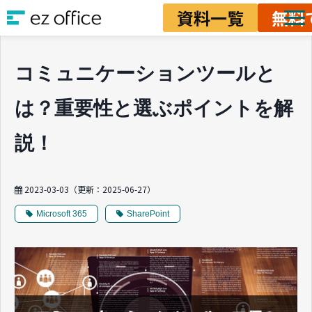
資料一覧
無料
ソリューション
コミュニケーションツールと
資料ダウンロード
は？重要性と選ぶポイントを解
料金
業務改善ノウハウ
説！
2023-03-03
（更新：
2025-06-27
）
Microsoft 365
SharePoint