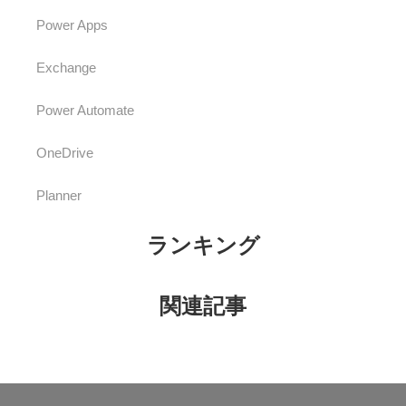
Power Apps
Exchange
Power Automate
OneDrive
Planner
ランキング
関連記事