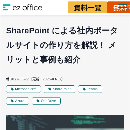
資料一覧
無料
ソリューション
SharePoint による社内ポータ
資料ダウンロード
ルサイトの作り方を解説！ メ
料金
業務改善ノウハウ
リットと事例も紹介
2023-08-22
（更新：
2026-03-13
）
Microsoft 365
SharePoint
Teams
Azure
OneDrive