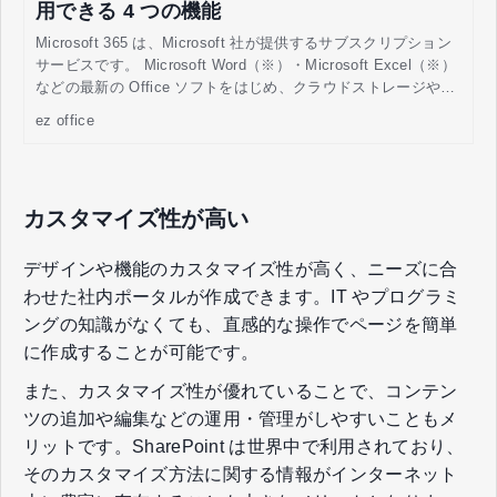
用できる 4 つの機能
Microsoft 365 は、Microsoft 社が提供するサブスクリプション
サービスです。 Microsoft Word（※）・Microsoft Excel（※）
などの最新の Office ソフトをはじめ、クラウドストレージやグ
ループウェアサービス、セキュリティソリューションなどのさ
ez office
まざまな機能・サービスがあります。契約期間中であれば、定
額料金で使用できることが特徴です。 Microsoft 365 を使用し
ている方には、「基本的な Office ソフトの使用にとどまってお
り、機能をうまく使いこなせていない」「業務の効率化や働き
カスタマイズ性が高い
方改革などに役立てたい」とお悩みの方もいるのではないでし
ょうか。
デザインや機能のカスタマイズ性が高く、ニーズに合
わせた社内ポータルが作成できます。IT やプログラミ
ングの知識がなくても、直感的な操作でページを簡単
に作成することが可能です。
また、カスタマイズ性が優れていることで、コンテン
ツの追加や編集などの運用・管理がしやすいこともメ
リットです。SharePoint は世界中で利用されており、
そのカスタマイズ方法に関する情報がインターネット