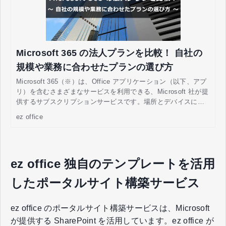
Microsoft 365 の法人プランを比較！ 自社の
規模や業務に合わせたプランの選び方
Microsoft 365（※）は、Office アプリケーション（以下、アプ
リ）を含むさまざまなサービスを利用できる、Microsoft 社が提
供するサブスクリプションサービスです。場所とデバイスに依
存しない情報共有をはじめ、チームでの共同作業、スケジュー
ez office
ル管理などができるため、日々の業務の効率化や働き方改革に
役立てられます。 企業の担当者さまには、業務体制やフローの
見直しに向けてMicrosoft 365 の導入を検討しており、「どのよ
うなプラン・料金になっているのか」「自社に合ったプランを
ez office 独自のテンプレートを活用
どう選べばよいか」などと疑問を持つ方もいるのではないでし
ょうか。 この記事では、Microsoft 365 の法人向けプランの特
したポータルサイト構築サービス
徴と料金、選び方について解説します。
ez office のポータルサイト構築サービスは、Microsoft
が提供する SharePoint を活用しています。ez office が