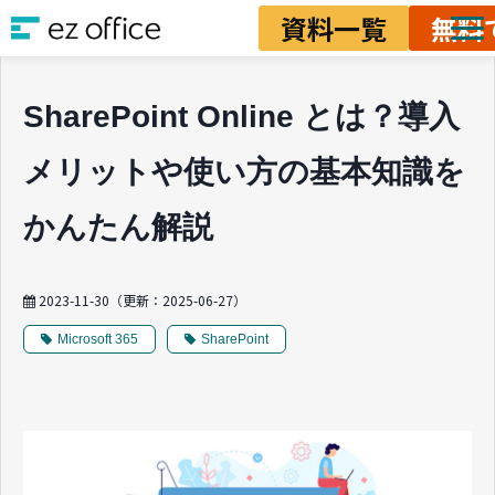
資料一覧
無料
ソリューション
SharePoint Online とは？導入
資料ダウンロード
メリットや使い方の基本知識を
料金
業務改善ノウハウ
かんたん解説
2023-11-30
（更新：
2025-06-27
）
Microsoft 365
SharePoint